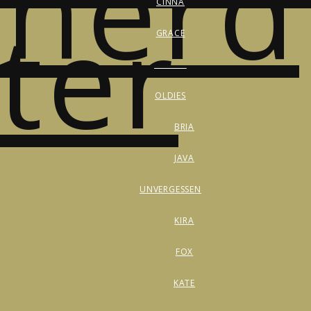
CINNA
GRACE
________
OLDIES
BRIA
JAVA
UNVERGESSEN
KIRA
FOX
KATE