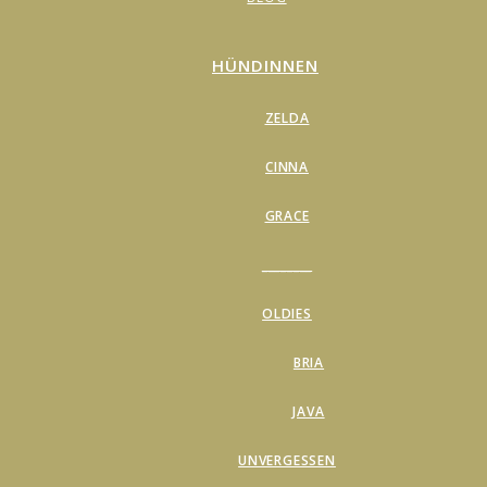
HÜNDINNEN
ZELDA
CINNA
GRACE
________
OLDIES
BRIA
JAVA
UNVERGESSEN