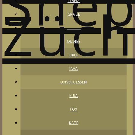
CINNA
GRACE
________
OLDIES
BRIA
JAVA
UNVERGESSEN
KIRA
FOX
KATE