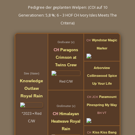
Pedigree der geplanten Welpen: (COI auf 10
Generationen: 5,8 %; 6 – 3 HOF CH Ivory Isles Meets The
Criteria)
Wyndstar Magic
CH
Großvater (v)
Marker
CH
Paragons
Crimson at
Twins Crew
Arborview
Sire (Vater)
Collinswood Spice
Knowledge
Red C/W
Up Your Life
Outlaw
Royal Rain
Paramount
CH JCH
Pinespring My Way
Großmutter (v)
BH VT
*2023 • Red
CH
Himalayan
C/W
Heatwave Royal
Rain
Kiss Kiss Bang
CH