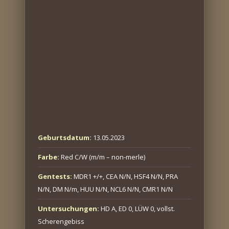
Geburtsdatum:
13.05.2023
Farbe:
Red C/W (m/m – non-merle)
Gentests:
MDR1 +/+, CEA N/N, HSF4 N/N, PRA
N/N, DM N/m, HUU N/N, NCL6 N/N, CMR1 N/N
Untersuchungen:
HD A, ED 0, LÜW 0, vollst.
Scherengebiss