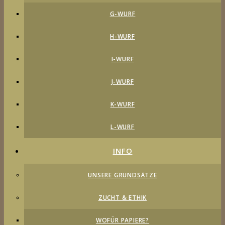
G-WURF
H-WURF
I-WURF
J-WURF
K-WURF
L-WURF
INFO
UNSERE GRUNDSÄTZE
ZUCHT & ETHIK
WOFÜR PAPIERE?