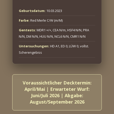
Geburtsdatum:
10.03.2023
Farbe:
Red Merle C/W (m/M)
Gentests:
MDR1 +/+, CEA N/m, HSF4 N/N, PRA
N/N, DM N/N, HUU N/N, NCL6 N/N, CMR1 N/N
Untersuchungen:
HD A1, ED 0, LÜW 0, vollst.
Scherengebiss
Voraussichtlicher Decktermin:
April/Mai | Erwarteter Wurf:
Juni/Juli 2026 | Abgabe:
August/September 2026