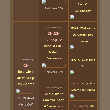
Bang Of
Red Merle C/W
Musimaciay
Großvater (m)
O’Wild Wild Winter
CH JCH
Du Chemin Des
Clubsgr’22
Korrigans
Best Of Luck
Graham
Cracker
BH
Dam (Mutter)
Best Of Luck Deja
CH
Vu
Soulwind
Red Merle C/W
Just Keep
Ivory Isles
My Secret
HOF CH
Großmutter (m)
Meets The Criteria
CH
Soulwind
*2023 • Red
Can You Keep
Merle C/W
A Secret
Los
CH Clubsgr’16
RO-B